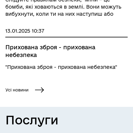
бомби, які ховаються в землі. Вони можуть
вибухнути, коли ти на них наступиш або
потягнеш за якийсь предмет. Це дуже
небезпечно і може призвести до важких
13.01.2025 10:37
травм або смерті. Відео можна переглянути
за посилання: ...
Прихована зброя - прихована
небезпека
"Прихована зброя - прихована небезпека"
Усі новини
Послуги